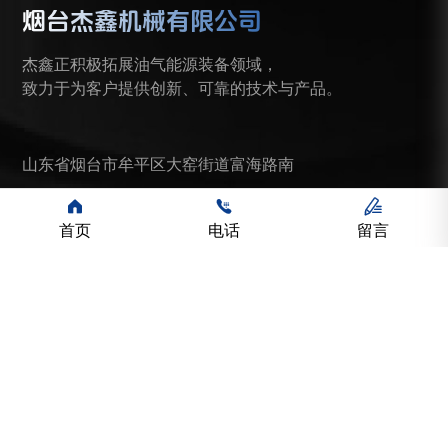
烟台杰鑫机械有限公司
杰鑫正积极拓展油气能源装备领域，
致力于为客户提供创新、可靠的技术与产品。
山东省烟台市牟平区大窑街道富海路南
jiexinmech@126.com



首页
电话
留言
鲁ICP备19009064号-1
鲁公网安备 37061202000341号
版权所有@ 烟台杰鑫机械有限公司
极限词声明