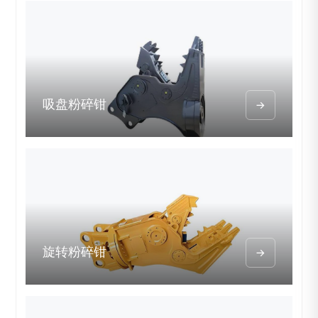
吸盘粉碎钳

旋转粉碎钳
