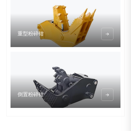
重型粉碎钳

倒置粉碎钳
