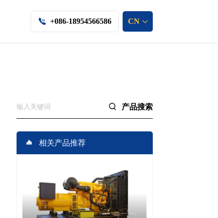
+086-18954566586
CN



产品搜索

相关产品推荐