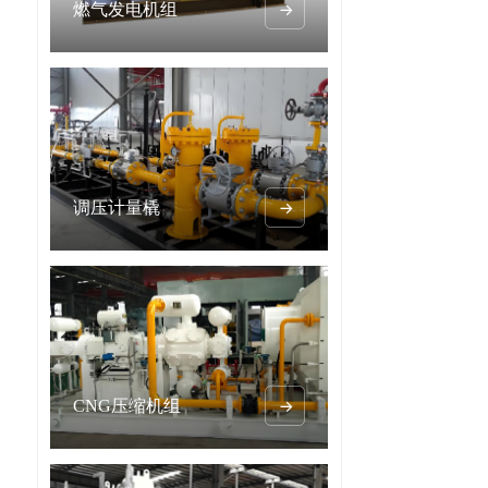
燃气发电机组

调压计量橇

CNG压缩机组
