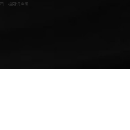
公司
极限词声明