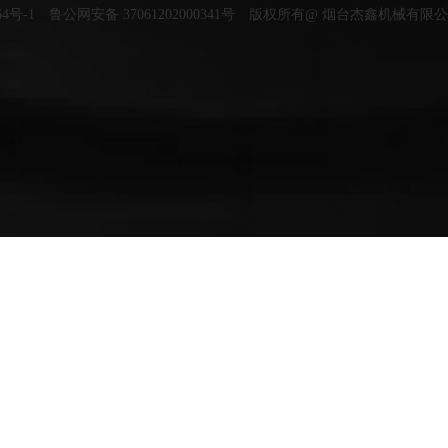
64号-1
鲁公网安备 37061202000341号
版权所有@ 烟台杰鑫机械有限